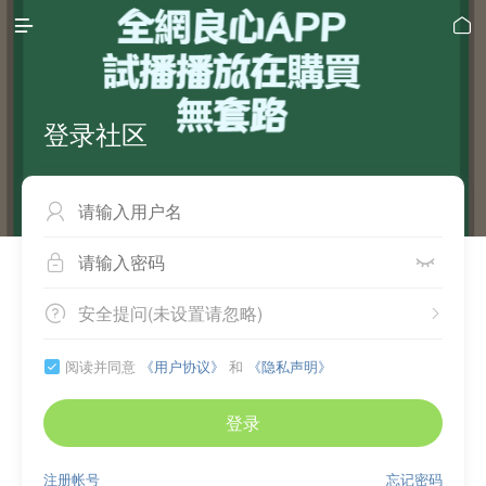


登录社区



安全提问(未设置请忽略)


阅读并同意
《用户协议》
和
《隐私声明》

登录
注册帐号
忘记密码