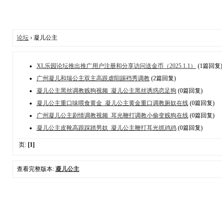
论坛
› 凝儿公主
XL乐园论坛推出推广用户注册和分享访问送金币（2025.1.1）
(1篇回复
广州凝儿和瑞公主双主高跟虐阳踢裆秀调教
(2篇回复)
凝儿公主黑丝调教贱狗视频_凝儿公主黑丝诱惑恋足狗
(0篇回复)
凝儿公主重口味喂食黄金_凝儿公主黄金重口调教厕奴在线
(0篇回复)
广州凝儿公主剧情调教视频_耳光鞭打调教小偷变贱狗在线
(0篇回复)
凝儿公主皮靴高跟踩踏男奴_凝儿公主鞭打耳光抓鸡鸡
(0篇回复)
页:
[1]
查看完整版本:
凝儿公主